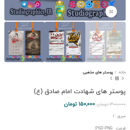
برای بزرگنمایی کلیک کنید
خانه
پوستر های مذهبی
پوستر های شهادت امام صادق (ع)
150,000
تومان
300,000
تومان
سری : 1
فرمت : PSD-PNG