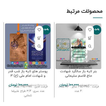
محصولات مرتبط
-50%
-50%
بنر لایه باز سالگرد شهادت
پوستر های لایه باز شب قدر
حاج قاسم سلیمانی
و شهادت امام علی (ع) 3
100,000
تومان
100,000
تومان
200,000
تومان
200,000
تومان
فرمت : PSD-PNG سایز : A4 تعداد
فرمت فایل : PSD-PNG تعداد : 10
:4 عدد
عدد سری: 3/4 طراح علیرضا
تلخابی