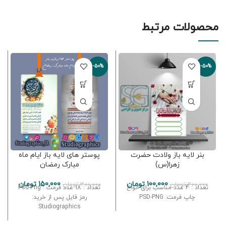
محصولات مرتبط
-50%
-50%
بنر لایه باز ولادت حضرت
پوستر های لایه باز ایام ماه
زهرا(س)
مبارک رمضان
100,000
تومان
150,000
تومان
200,000
تومان
300,000
تومان
تعداد : 4 عدد مناسب برای انواع
تعداد : 18 عدد فرمت : Psd-Png
چاپ فرمت: PSD-PNG
رمز فایل پس از خرید:
Studiographics