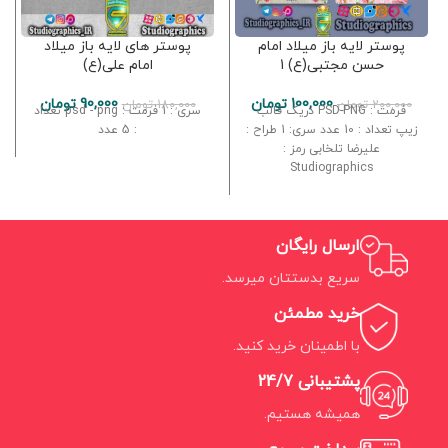
پوستر لایه باز میلاد امام
پوستر های لایه باز میلاد
حسن مجتبی(ع) 1
امام علی(ع)
100,000
تومان
90,000
تومان
200,000
تومان
180,000
تومان
فرمت : PSD-PNG دریک قالب
سری : 1 فرمت : psd - png تعداد
زیپ تعداد : 10 عدد سری: 1 طراح :
: 5 عدد
علیرضا تلخابی رمز :
Studiographics
ارسال رایگان
سریع بدستتان میرسد.
خرید مطمئن
با اطمینان خرید کنید.
پشتیبانی 24/7
همیشه هستیم.