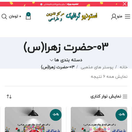
0
منو
0
تومان
03-حضرت زهرا(س)
دسته بندی ها
خانه
پوستر های مذهبی
03-حضرت زهرا(س)
نمایش همه 6 نتیجه
نمایش نوار کناری
-50%
-50%