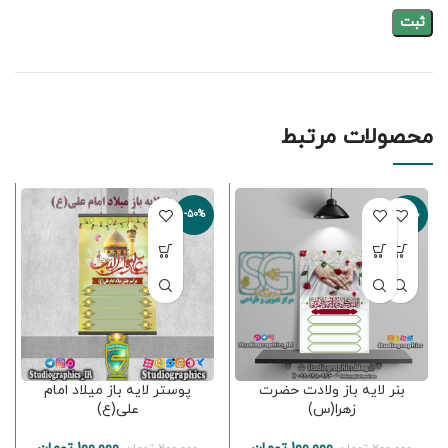
محصولات مرتبط
-50%
-50%
بنر لایه باز ولادت حضرت
پوستر لایه باز میلاد امام
زهرا(س)
علی(ع)