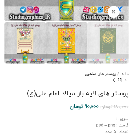
برای بزرگنمایی کلیک کنید
خانه
پوستر های مذهبی
پوستر های لایه باز میلاد امام علی(ع)
90,000
تومان
180,000
تومان
سری : 1
فرمت : psd – png
تعداد : 5 عدد