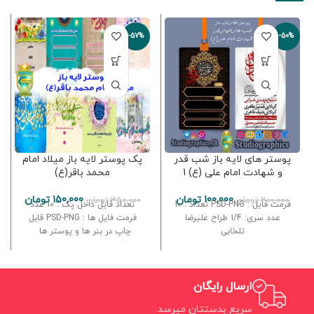
-57%
-50%
پوستر های لایه باز شب قدر
پک پوستر لایه باز میلاد امام
و شهادت امام علی (ع) 1
محمد باقر(ع)
100,000
تومان
150,000
تومان
200,000
تومان
350,000
تومان
فرمت فایل : PSD-PNG تعداد : 10
تعداد فایل داخل پک : 10 عدد
عدد سری: 1/4 طراح علیرضا
فرمت فایل ها : PSD-PNG قابل
تلخابی
چاپ در بنر ها و پوستر ها
ارسال رایگان
سریع بدستتان میرسد.