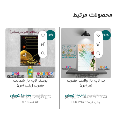
محصولات مرتبط
-50%
-50%
بنر لایه باز ولادت حضرت
پوستر لایه باز شهادت
زهرا(س)
حضرت زینب (س)
100,000
تومان
80,000
تومان
200,000
تومان
160,000
تومان
تعداد : 4 عدد مناسب برای انواع
سری 1 فرمت : psd -png سایز :
چاپ فرمت: PSD-PNG
A4 تعداد : 5