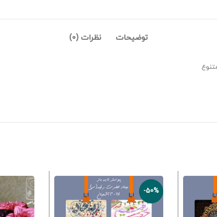
توضیحات
نظرات (0)
تنوع
-50%