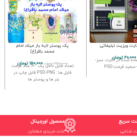
ارت ویزیت تبلیغاتی
پک پوستر لایه باز میلاد امام
محمد باقر(ع)
20,000
تومان
ده شده در کارت: سبز-
150,000
تومان
350,000
تومان
تعداد فایل داخل پک : 10 عدد فرمت
سفید فرمت:PSD
فایل ها : PSD-PNG قابل چاپ در
بنر ها و پوستر ها
خت سریع
محصول اورجینال
ت شتابی.
لذت خریدی مطمئن.