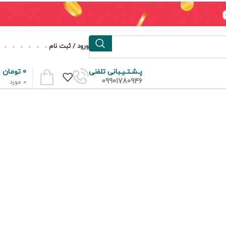
ورود / ثبت نام
0
تومان
پـشـتـیـبانی تلفنی
09901780946
0
مورد