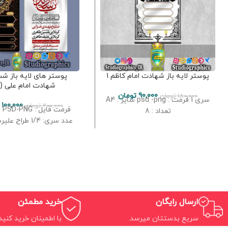
پوستر لایه باز شهادت امام کاظم 1
پوستر های لایه باز شب
شهادت امام علی (ع)
90,000
تومان
180,000
تومان
سری 1 فرمت : psd -png سایز : A4
100,000
200,000
تومان
تعداد : 8
عدد سری: 1/4 طراح علیرضا تلخابی
ارسال رایگان
خرید مطمئن
سریع بدستتان میرسد.
با اطمینان خرید کنید.