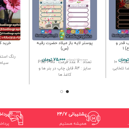
 قدر و
پوستر لایه باز میلاد حضرت رقیه
خرید ک
 1
(س)
رنگ استفا
تومان
75,000
تومان
150,000
تومان
فرمت فایل : PSD-PNG تعداد : 10
تعداد : 8 عدد فرمت : PSD-PNG
سیاه-
سایز : A4 قابل چاپ در بنر ها و
کاغذ ها
پشتیبانی 24/7
پردا
همیشه هستیم.
پرداخ