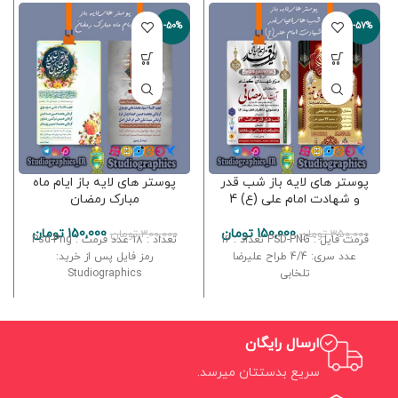
-50%
-57%
پوستر های لایه باز شب قدر
پوستر های لایه باز ایام ماه
و شهادت امام علی (ع) 4
مبارک رمضان
150,000
تومان
150,000
تومان
350,000
تومان
300,000
تومان
فرمت فایل : PSD-PNG تعداد : 16
تعداد : 18 عدد فرمت : Psd-Png
عدد سری: 4/4 طراح علیرضا
رمز فایل پس از خرید:
تلخابی
Studiographics
ارسال رایگان
سریع بدستتان میرسد.