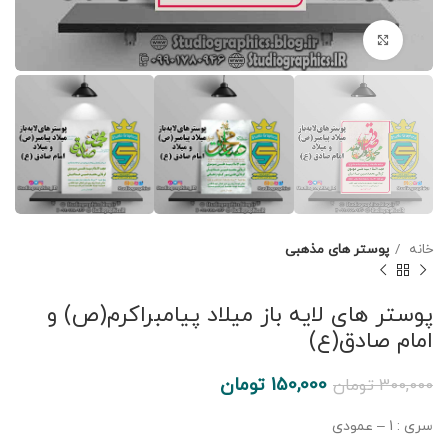
برای بزرگنمایی کلیک کنید
خانه
پوستر های مذهبی
پوستر های لایه باز میلاد پیامبراکرم(ص) و
امام صادق(ع)
150,000
تومان
300,000
تومان
سری : 1 – عمودی