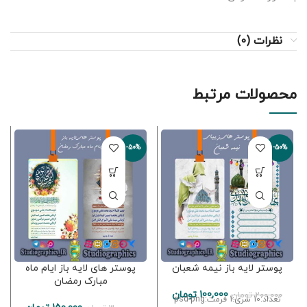
نظرات (0)
محصولات مرتبط
-50%
-50%
پوستر لایه باز نیمه شعبان
پوستر های لایه باز ایام ماه
مبارک رمضان
100,000
تومان
200,000
تومان
تعداد:10 سری:1 فرمت:psd-png