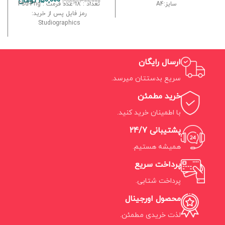
150,000
تومان
300,000
تومان
سایز:A4
تعداد : 18 عدد فرمت : Psd-Png
رمز فایل پس از خرید:
Studiographics
ارسال رایگان
سریع بدستتان میرسد.
خرید مطمئن
با اطمینان خرید کنید.
پشتیبانی 24/7
همیشه هستیم.
پرداخت سریع
پرداخت شتابی.
محصول اورجینال
لذت خریدی مطمئن.