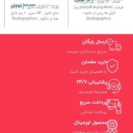
تعداد : 12 طراح : یوسفی زاده
100,000
تومان
200,000
تومان
فرمت: psd-pdf-ai-png-Word رمز
تعداد : 10 فرمت فایل : psd-Png
فایل ها پس از دانلود :
سایز فایل : A4 سری : 1 رمز فایل
Studiographics
بعد از دانلود : Studiographics
ارسال رایگان
سریع بدستتان میرسد.
خرید مطمئن
با اطمینان خرید کنید.
پشتیبانی 24/7
همیشه هستیم.
پرداخت سریع
پرداخت شتابی.
محصول اورجینال
لذت خریدی مطمئن.