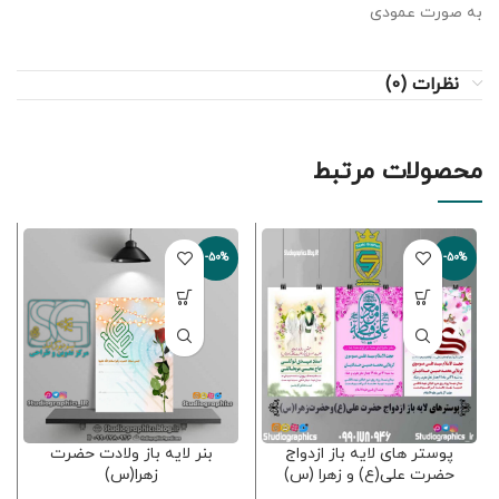
به صورت عمودی
نظرات (0)
محصولات مرتبط
-50%
-50%
پوستر های لایه باز ازدواج
بنر لایه باز ولادت حضرت
حضرت علی(ع) و زهرا (س)
زهرا(س)