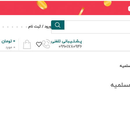
ورود / ثبت نام
0
تومان
پـشـتـیـبانی تلفنی
09901780946
0
مورد
مسلمیه
مسلمیه