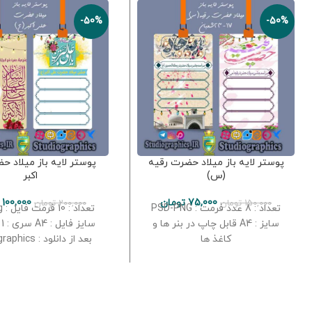
-50%
-50%
پوستر لایه باز میلاد حضرت رقیه
پوستر لایه باز میلاد ح
(س)
اکبر
75,000
تومان
100,000
150,000
تومان
200,000
تومان
تعداد : 8 عدد فرمت : PSD-PNG
تعد
سایز : A4 قابل چاپ در بنر ها و
سا
کاغذ ها
بعد از دانلود : Studiographics