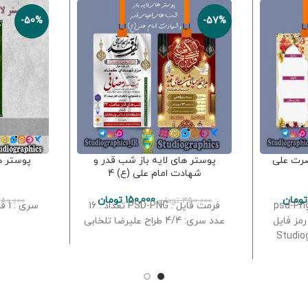
-50%
-57%
ضرت علی
پوستر های لایه باز شب قدر و
پوستر ها
شهادت امام علی (ع) 4
تومان
150,000
تومان
350,000
تومان
180,000
اد : 10 فرمت فایل : psd-Png
فرمت فایل : PSD-PNG تعداد : 16
یز فایل : A4 سری : 1 رمز فایل
عدد سری: 4/4 طراح علیرضا تلخابی