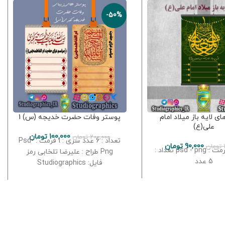
-50%
ی لایه باز میلاد امام
پوستر وفات حضرت خدیجه (س) 1
علی(ع)
100,000
تومان
200,000
تومان
تعداد : 6 عدد سری : 1 فرمت : Psd-
90,000
تومان
تومان
سری : 1 فرمت : psd - png تعداد :
Png طراح : علیرضا تلخابی رمز
5 عدد
فایل: Studiographics