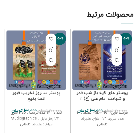
محصولات مرتبط
-50%
-50%
پوستر های لایه باز شب قدر
پوستر سالروز تخریب قبور
و شهادت امام علی (ع) 3
ائمه بقیع
100,000
تومان
100,000
تومان
200,000
تومان
200,000
تومان
فرمت فایل : PSD-PNG تعداد : 10
تعداد : 12 عدد فرمت : PSD سری
عدد سری: 3/4 طراح علیرضا
: 1/2 رمز فایل : Studiographics
تلخابی
طراح : علیرضا تلخابی