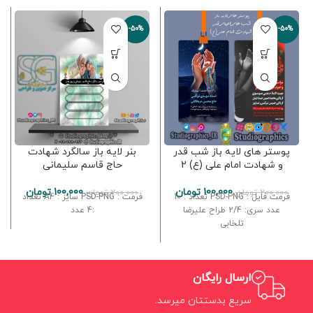
-50%
-50%
پوستر های لایه باز شب قدر
بنر لایه باز سالگرد شهادت
و شهادت امام علی (ع) 2
حاج قاسم سلیمانی
100,000
تومان
100,000
تومان
200,000
تومان
200,000
تومان
فرمت فایل : PSD-PNG تعداد : 10
فرمت : PSD-PNG سایز : A4 تعداد
عدد سری: 2/4 طراح علیرضا
:4 عدد
تلخابی
ارسال رایگان
سریع بدستتان میرسد.