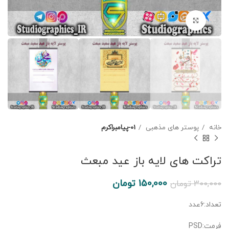
برای بزرگنمایی کلیک کنید
خانه
پوستر های مذهبی
01-پیامبراکرم
تراکت های لایه باز عید مبعث
150,000
تومان
300,000
تومان
تعداد:6عدد
فرمت:PSD