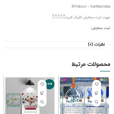
IRYakout – IranNastaliq
جهت ثبت سفارش کلیک کنید👇👇👇👇👇
ثبت سفارش
نظرات (0)
محصولات مرتبط
-50%