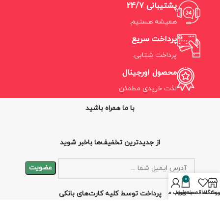
پشتیبانی 24/7
همیشه هستیم.
پرداخت سریع
پرداخت شتابی.
محصول اورجینال
لذت خریدی مطمئن.
با ما همراه باشید
از جدیدترین تخفیف‌ها باخبر شوید
0
روشگاه
ست علاقه مندی ها
سبد خرید
حساب من
پرداخت توسط کلیه کارت‌های بانکی