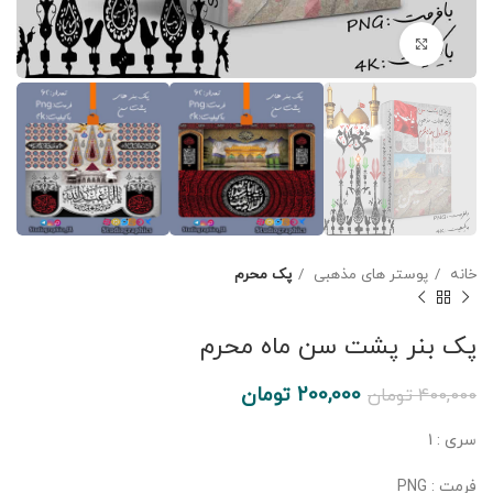
برای بزرگنمایی کلیک کنید
خانه
پوستر های مذهبی
پک محرم
پک بنر پشت سن ماه محرم
200,000
تومان
400,000
تومان
سری : 1
فرمت : PNG