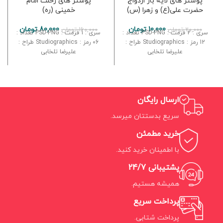
پوستر های لایه باز ازدواج
پوستر های رحلت امام
حضرت علی(ع) و زهرا (س)
خمینی (ره)
10,000
تومان
80,000
تومان
20,000
تومان
160,000
تومان
سری : 2 فرمت : PSD-PNG تعداد :
سری : 1 فرمت : PSD-PNG تعداد :
12 رمز : Studiographics طراح :
06 رمز : Studiographics طراح :
علیرضا تلخابی
علیرضا تلخابی
ارسال رایگان
سریع بدستتان میرسد.
خرید مطمئن
با اطمینان خرید کنید.
پشتیبانی 24/7
همیشه هستیم.
پرداخت سریع
پرداخت شتابی.