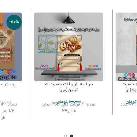
-50%
اد حضرت
بنر لایه باز وفات حضرت ام
پوستر سا
واد(ع)
البنین(س)
تومان
100,000
تومان
200,000
تعداد: 4 فرمت فایل:PSD سایز
فایل:A4
طراح