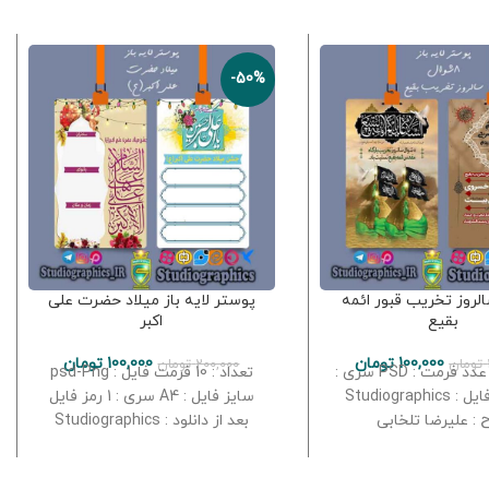
-50%
لروز تخریب قبور ائمه
پوستر لایه باز میلاد حضرت علی
بقیع
اکبر
100,000
تومان
100,000
تومان
تومان
200,000
تومان
تعداد : 12 عدد فرمت : PSD سری :
تعداد : 10 فرمت فایل : psd-Png
1/2 رمز فایل : Studiographics
سایز فایل : A4 سری : 1 رمز فایل
 : علیرضا تلخابی
بعد از دانلود : Studiographics