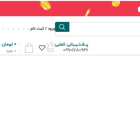
ورود / ثبت نام
0
تومان
پـشـتـیـبانی تلفنی
09901780946
0
مورد