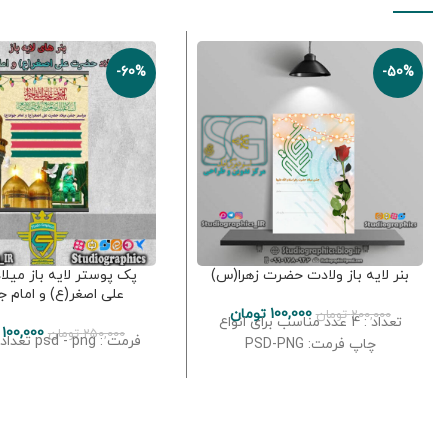
-60%
-50%
بنر لایه باز ولادت حضرت زهرا(س)
پک پوستر لایه باز میل
علی اصغر(ع) و امام ج
100,000
تومان
200,000
تومان
تعداد : 4 عدد مناسب برای انواع
100,000
250,000
تومان
فرمت : psd - png تعداد : 07 عدد
چاپ فرمت: PSD-PNG