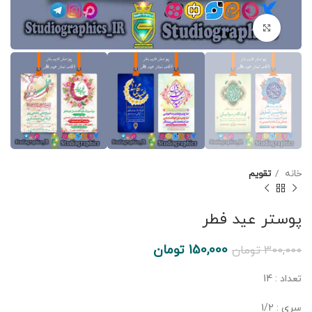
برای بزرگنمایی کلیک کنید
خانه
تقویم
پوستر عید فطر
150,000
تومان
300,000
تومان
تعداد : 14
سری : 1/2