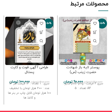
محصولات مرتبط
-50%
-50%
پوستر لایه باز شهادت
طراحی آگهی فوت و کارت
حضرت زینب (س)
پستال
90,000
تومان
100,000
تومان
180,000
تومان
200,000
تومان
سری 2 فرمت : psd -png سایز :
سری : 1 تعداد : 13 قیمت هر 13
A4 تعداد : 5
عدد : 200 هزار تومان با تخفیف
100 هزار تومان قابل چاپ در بنر ها
و کاغذ ها