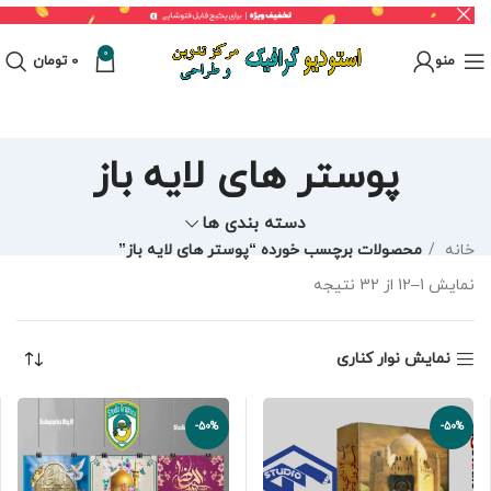
0
منو
0
تومان
پوستر های لایه باز
دسته بندی ها
خانه
محصولات برچسب خورده “پوستر های لایه باز”
نمایش 1–12 از 32 نتیجه
نمایش نوار کناری
-50%
-50%