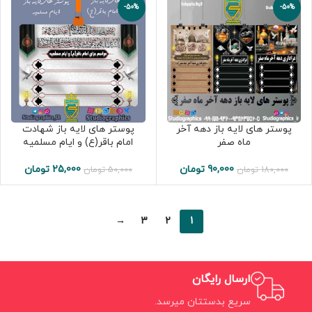
-50%
-50%
پوستر های لایه باز دهه آخر
پوستر های لایه باز شهادت
ماه صفر
امام باقر(ع) و ایام مسلمیه
90,000
تومان
25,000
تومان
180,000
تومان
50,000
تومان
→
3
2
1
ارسال رایگان
سریع بدستتان میرسد.