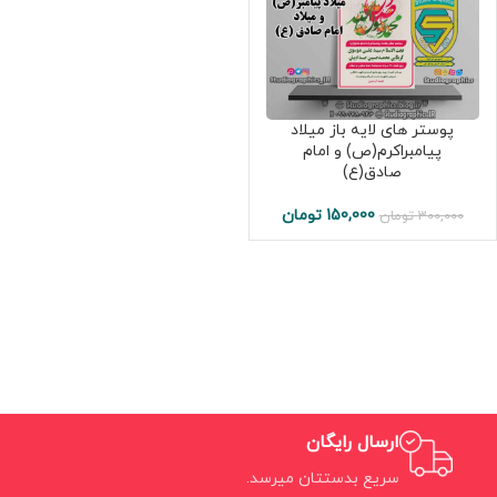
پوستر های لایه باز میلاد
پیامبراکرم(ص) و امام
صادق(ع)
150,000
تومان
300,000
تومان
ارسال رایگان
سریع بدستتان میرسد.