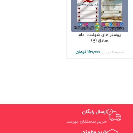
پوستر های شهادت امام
صادق (ع)
150,000
تومان
300,000
تومان
ارسال رایگان
سریع بدستتان میرسد.
خرید مطمئن