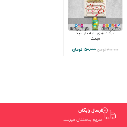
تراکت های لایه باز عید
مبعث
150,000
تومان
300,000
تومان
ارسال رایگان
سریع بدستتان میرسد.