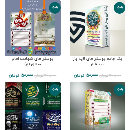
-50%
-50%
پک جامع پوستر های لایه باز
پوستر های شهادت امام
عید فطر
صادق (ع)
150,000
تومان
150,000
تومان
300,000
تومان
300,000
تومان
-50%
-50%