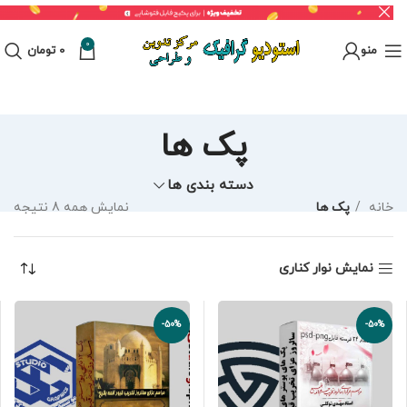
0
منو
0
تومان
پک ها
دسته بندی ها
خانه
پک ها
نمایش همه 8 نتیجه
نمایش نوار کناری
-50%
-50%