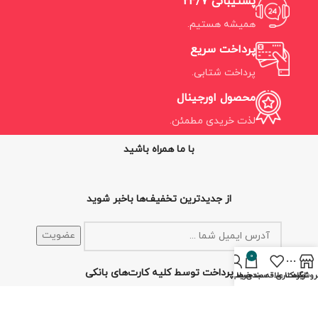
پشتیبانی 24/7
همیشه هستیم.
پرداخت سریع
پرداخت شتابی.
محصول اورجینال
لذت خریدی مطمئن.
با ما همراه باشید
از جدیدترین تخفیف‌ها باخبر شوید
0
پرداخت توسط کلیه کارت‌های بانکی
روشگاه
نوار کناری
لیست علاقه مندی ها
سبد خرید
حساب من