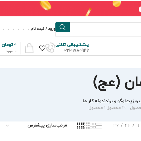
ورود / ثبت نام
0
تومان
پـشـتـیـبانی تلفنی
09901780946
0
مورد
ان (عج)
 ویزیت
لوگو و برند
نمونه کار ها
19 محصول
1 محصول
36
24
9