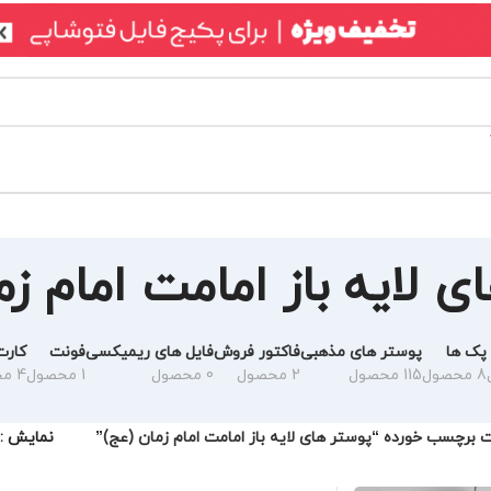
ی لایه باز امامت امام زم
پک ها
پوستر های مذهبی
فاکتور فروش
فایل های ریمیکسی
فونت
کارت
8 محصول
115 محصول
2 محصول
0 محصول
1 محصول
4 محصول
برچسب خورده “پوستر های لایه باز امامت امام زمان (عج)”
نمایش