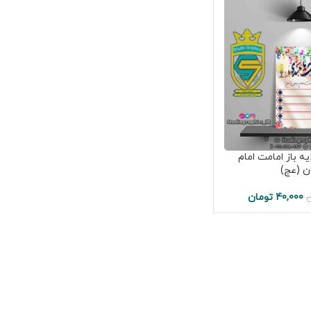
ه باز امامت امام
ن (عج)
40,000
تومان
ن