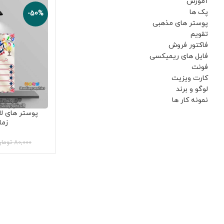
آموزش
پک ها
-50%
پوستر های مذهبی
تقویم
فاکتور فروش
فایل های ریمیکسی
فونت
کارت ویزیت
لوگو و برند
نمونه کار ها
پوستر های لای
زما
80,000
توما