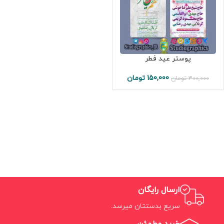
پوستر عید فطر
150,000
تومان
300,000
تومان
ارسال رایگان
سریع بدستتان میرسد.