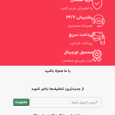
خرید مطمئن
با اطمینان خرید کنید.
پشتیبانی 24/7
همیشه هستیم.
پرداخت سریع
پرداخت شتابی.
محصول اورجینال
لذت خریدی مطمئن.
با ما همراه باشید
از جدیدترین تخفیف‌ها باخبر شوید