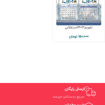
تقویم1403استقلالی
150,000
تومان
ارسال رایگان
سریع بدستتان میرسد.