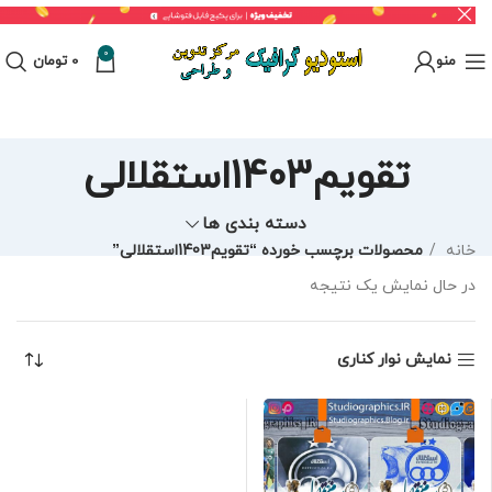
0
منو
0
تومان
تقویم1403استقلالی
دسته بندی ها
خانه
محصولات برچسب خورده “تقویم1403استقلالی”
در حال نمایش یک نتیجه
نمایش نوار کناری