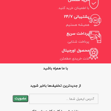
خرید مطمئن
با اطمینان خرید کنید.
پشتیبانی 24/7
همیشه هستیم.
پرداخت سریع
پرداخت شتابی.
محصول اورجینال
لذت خریدی مطمئن.
با ما همراه باشید
از جدیدترین تخفیف‌ها باخبر شوید