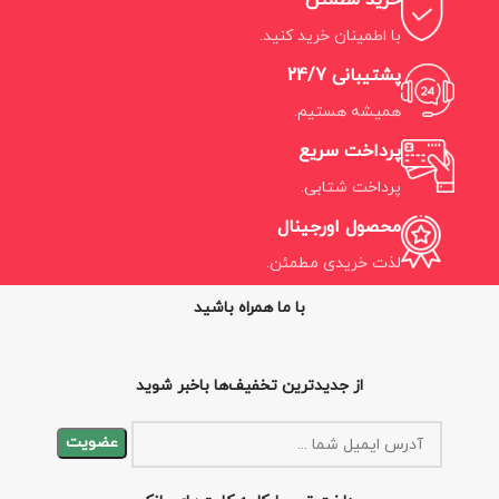
خرید مطمئن
با اطمینان خرید کنید.
پشتیبانی 24/7
همیشه هستیم.
پرداخت سریع
پرداخت شتابی.
محصول اورجینال
لذت خریدی مطمئن.
با ما همراه باشید
از جدیدترین تخفیف‌ها باخبر شوید